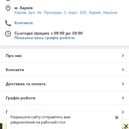
м. Харків
Харків, вул. Ак. Проскури, 1, корп. 103, Харків, Україна
Контакти
Сьогодні працює з 09:00 до 19:00
Показати весь графік роботи
Про нас
Контакти
Доставка та оплата
Графік роботи
Повна версія сайту
×
Разрешите сайту отправлять вам
уведомления на рабочий стол
Сайт створено на маркетплейсі
Prom.ua
Сейчас компания не может быстро обрабатывать заказы и