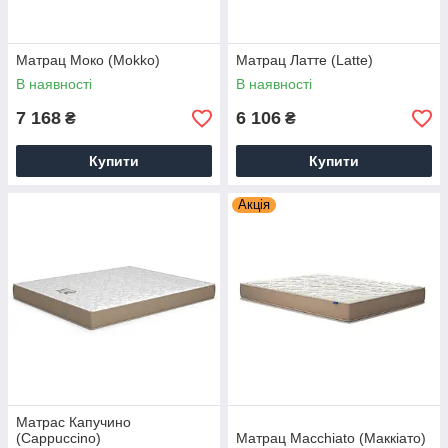
Матрац Моко (Mokko)
Матрац Латте (Latte)
В наявності
В наявності
7 168
6 106
₴
₴
Купити
Купити
Акція
Матрас Капучино
(Cappuccino)
Матрац Macchiato (Маккіато)