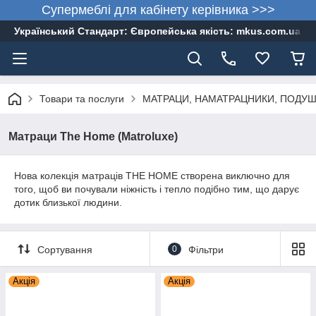
Супермеблі для кабінету керівника >>>
Український Стандарт: Європейська якість: mkus.com.ua 05
Товари та послуги
МАТРАЦИ, НАМАТРАЦНИКИ, ПОДУШКИ,
Матраци The Home (Matroluxe)
Нова колекція матраців THE HOME створена виключно для
того, щоб ви почували ніжність і тепло подібно тим, що дарує
дотик близької людини.
Сортування
0
Фільтри
Акція
Акція