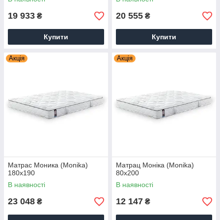
19 933
20 555
₴
₴
Купити
Купити
Акція
Акція
Матрас Моника (Monika)
Матрац Моніка (Monika)
180х190
80х200
В наявності
В наявності
23 048
12 147
₴
₴