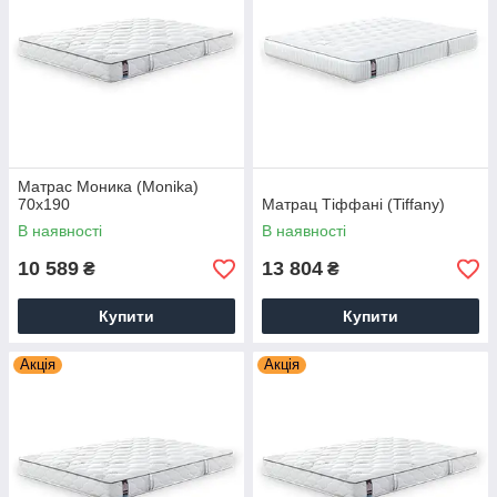
Матрас Моника (Monika)
70х190
Матрац Тіффані (Tiffany)
В наявності
В наявності
10 589
13 804
₴
₴
Купити
Купити
Акція
Акція