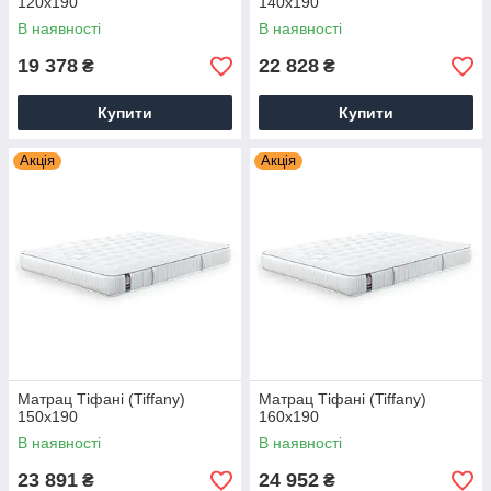
120х190
140х190
В наявності
В наявності
19 378
22 828
₴
₴
Купити
Купити
Акція
Акція
Матрац Тіфані (Tiffany)
Матрац Тіфані (Tiffany)
150х190
160х190
В наявності
В наявності
23 891
24 952
₴
₴