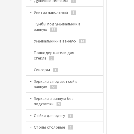
Душевые системы
1
Унитаз напольный
1
Тумбы под умывальник в
ванную
35
Умывальники в ванную
14
Полкодержатели для
стекла
3
Сенсоры
1
Зеркала с подсветкой в
ванную
56
Зеркала в ванную без
подсветки
9
Стійки для одягу
1
Столы столовые
1