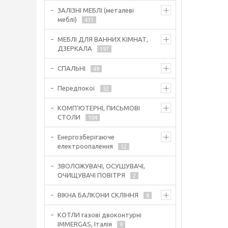
ЗАЛІЗНІ МЕБЛІ (металеві
меблі)
431
МЕБЛІ ДЛЯ ВАННИХ КІМНАТ,
ДЗЕРКАЛА
197
СПАЛЬНІ
49
Передпокої
52
КОМП'ЮТЕРНІ, ПИСЬМОВІ
СТОЛИ
104
Енергозберігаюче
електроопалення
12
ЗВОЛОЖУВАЧІ, ОСУШУВАЧІ,
ОЧИЩУВАЧІ ПОВІТРЯ
2
ВІКНА БАЛКОНИ СКЛІННЯ
8
КОТЛИ газові двоконтурні
IMMERGAS, Італія
9