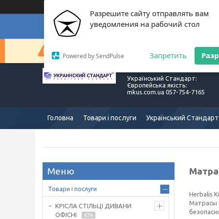
Разрешите сайту отправлять вам
уведомления на рабочий стол
Суп
Сейчас компания не может быстро обрабатывать з
Запретить
Раз
Powered by SendPulse
Український Стандарт:
Європейська якість:
mkus.com.ua 057-754-7165
Головна
Товари і послуги
Український Стандарт
Матрас
Товари і послуги
Herbalis 
Матрасы 
КРІСЛА СТІЛЬЦІ ДИВАНИ
безопасн
ОФІСНІ
674