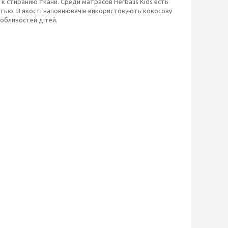
 стиранию ткани. Среди матрасов Herbalis Kids есть
тью. В якості наповнювачів використовують кокосову
собливостей дітей.