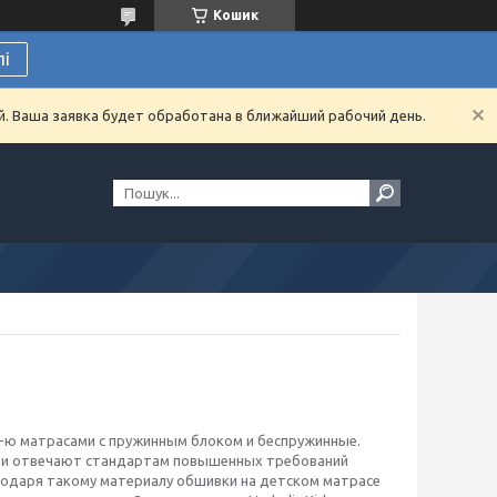
Кошик
лі
й. Ваша заявка будет обработана в ближайший рабочий день.
 6-ю матрасами с пружинным блоком и беспружинные.
ов и отвечают стандартам повышенных требований
годаря такому материалу обшивки на детском матрасе