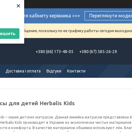
×
ермеблі для кабінету керівника >>>
Переглянути моде
аказы и сообщения, поскольку по ее графику работы сегодня выходно
решить
+380 (66) 173-48-05
+380 (67) 585-26-29
Доставка і оплата
Відгуки
Контакти
ы для детей Herbalis Kids
Kids – серия детских матрасов. Данная линейка матрасов представлена
Herbalis Kids производят в Украине из экологически чистых материал
ости и комфорта. В качестве материалов обшивки используют лён. Бла