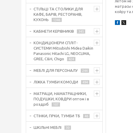
летом не 
матрасы с
СТІЛЬЦІ ТА СТОЛИКИ ДЛЯ
койру та 
КАФЕ, БАРІВ, РЕСТОРАНІВ,
КУХОНЬ
1346
КАБІНЕТИ КЕРІВНИКІВ
345
КОНДИЦІОНЕРИ СПЛІТ-
СИСТЕМИ Mitsubishi Midea Daikin
Panasonic Hitachi LG, NEOCLIMA,
GREE, C&H, Chigo
424
МЕБЛІ ДЛЯ ПЕРСОНАЛУ
244
ЛІЖКА ТУМБИ КОМОДИ
494
МАТРАЦИ, НАМАТРАЦНИКИ,
ПОДУШКИ, КОВДРИ оптом і в
роздріб
107
СТІНКИ, ГІРКИ, ТУМБИ ТБ
46
ШКІЛЬНІ МЕБЛІ
30