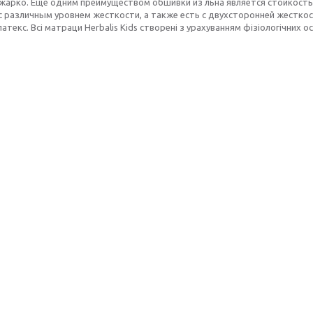
жарко. Еще одним преимуществом обшивки из льна является стойкость к
 различным уровнем жесткости, а также есть с двухсторонней жесткос
латекс. Всі матраци Herbalis Kids створені з урахуванням фізіологічних о