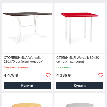
стільниці Верзалит використовуються і в приміщенні і на
вулиці
СТОЛЕШНИЦА Werzalit
СТІЛЬНИЦЯ Werzalit 80x80
110x70 см (різні кольори)
см (різні кольори)
Під замовлення
В наявності
4 478
4 336
₴
₴
Купити
Купити