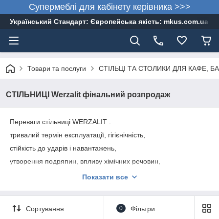
Супермеблі для кабінету керівника >>>
Український Стандарт: Європейська якість: mkus.com.ua 05
Товари та послуги
СТІЛЬЦІ ТА СТОЛИКИ ДЛЯ КАФЕ, БА
СТІЛЬНИЦІ Werzalit фінальний розпродаж
Переваги стільниці WERZALIT :
тривалий термін експлуатації, гігієнічність,
стійкість до ударів і навантажень,
утворення подряпин, впливу хімічних речовин,
впливу погодних умов, термічних впливів (180⁰С),
Показати все
впливу тліючих сигарет,
утворення плям.
Сортування
0
Фільтри
Завдяки застосуванню новітніх технологій і міцного пластику