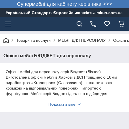
Супермеблі для кабінету керівника >>>
Український Стандарт: Європейська якість: mkus.com.ua 05
Товари та послуги
МЕБЛІ ДЛЯ ПЕРСОНАЛУ
Офісні 
Офісні меблі БЮДЖЕТ для персоналу
Офісні меблі для персоналу серії Бюджет (Бізнес)
Виготовлена офісні меблі в Харкові з ДСП товщиною 18мм
виробництва «Kronospan» (Словаччина), з пластиковою
кромкою на відповідальних поверхнях і імпортною
фурнітурою. Меблі серії Бюджет ідеально підійде для
формування офісного приміщення для персоналу,
Показати все
навчального приміщення, робочого кабінету в недорогому
ціновому сегменті. Доставка офісних меблів по Україні, збірка
офісних меблів в Харкові, Полтаві та Києві безкоштовно. тел.
057-754-30-44, 067-585-26-29