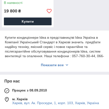
В наявності
19 800
₴
Купити
Купити кондиціонери Idea в представництві Idea Україна в
Компанії Український Стандарт в Харкові значить придбати
надійну техніку, якісний сервіс і повне гарантійне та
післягарантійне обслуговування кондиціонерів Idea, систем
вентиляції та опалення. Наші телефони : 057-760-30-44, 066-
173-48-55, 067-585-26-29, 073-477-80-79 форма оплати
Показати все
будь-яка
Про нас
Працює з 08.09.2010
м. Харків
Харків, вул. Ак. Проскури, 1, корп. 103, Харків, Україна