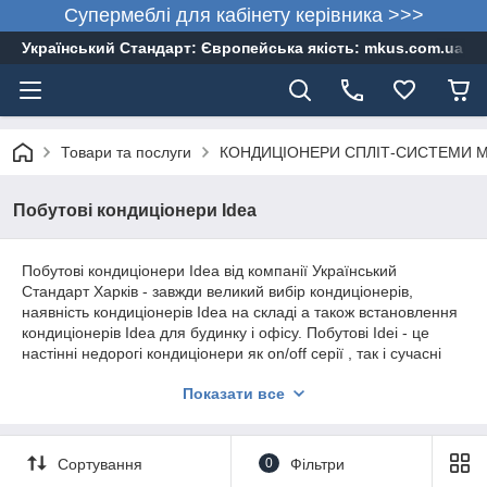
Супермеблі для кабінету керівника >>>
Український Стандарт: Європейська якість: mkus.com.ua 05
Товари та послуги
КОНДИЦІОНЕРИ СПЛІТ-СИСТЕМИ Mitsub
Побутові кондиціонери Idea
Побутові кондиціонери Idea від компанії Український
Стандарт Харків - завжди великий вибір кондиціонерів,
наявність кондиціонерів Idea на складі а також встановлення
кондиціонерів Idea для будинку і офісу. Побутові Idei - це
настінні недорогі кондиціонери як on/off серії , так і сучасні
інверторні кондиціонери з технологією DC inverter, це віконні
Показати все
кондиціонери кондиціонери мобільні. Заказывйте
кондиціонери Idea прямо зараз, ціни Вас приємно здивують!
Сортування
0
Фільтри