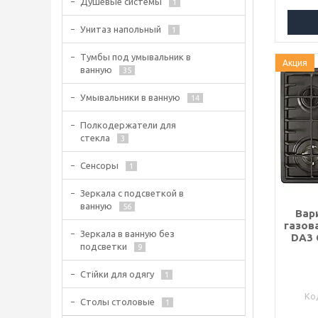
Душевые системы
1
Унитаз напольный
1
Тумбы под умывальник в
Акция
ванную
35
Умывальники в ванную
14
Полкодержатели для
стекла
3
Сенсоры
1
Зеркала с подсветкой в
ванную
56
Вар
газов
Зеркала в ванную без
DA3 
подсветки
9
Стійки для одягу
1
Столы столовые
1