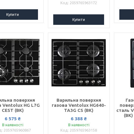
2059765963172
Купити
Купити
ильна поверхня
Варильна поверхня
Газ
а Ventolux HG L7G
газова Ventolux HG640-
повер
CEST (BK)
TA3G CS (BK)
сталь V
(BK)
6 575 ₴
6 388 ₴
В наявності
В наявності
2059765960867
2059765963158