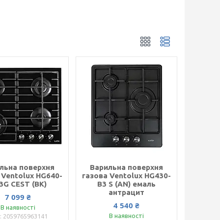
льна поверхня
Варильна поверхня
 Ventolux HG640-
газова Ventolux HG430-
3G CEST (BK)
B3 S (AN) емаль
антрацит
7 099 ₴
4 540 ₴
В наявності
В наявності
2059765963141