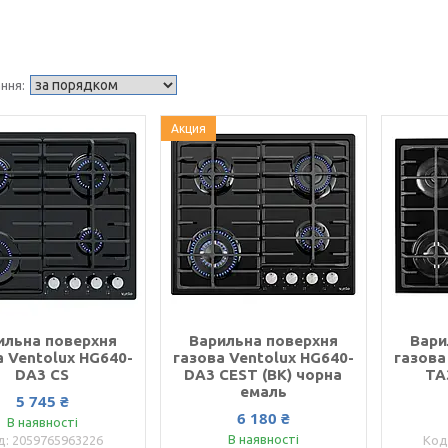
Акция
ильна поверхня
Варильна поверхня
Вари
а Ventolux HG640-
газова Ventolux HG640-
газова
DA3 CS
DA3 CEST (BK) чорна
TA
емаль
5 745 ₴
6 180 ₴
В наявності
В наявності
2059765963226