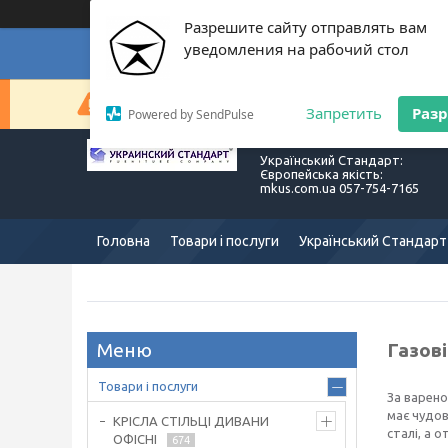
Разрешите сайту отправлять вам
уведомления на рабочий стол
Суп
Сейчас компания не может быстро обрабатывать з
Запретить
Раз
Powered by SendPulse
Український Стандарт:
Європейська якість:
mkus.com.ua 057-754-7165
Головна
Товари і послуги
Український Стандарт
Газові
Товари і послуги
За варено
має чудов
КРІСЛА СТІЛЬЦІ ДИВАНИ
сталі, а 
ОФІСНІ
674