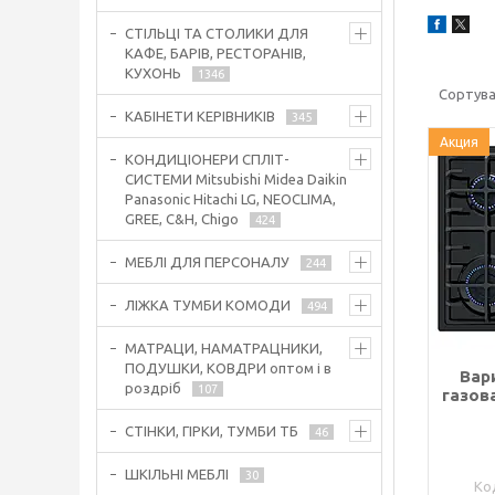
СТІЛЬЦІ ТА СТОЛИКИ ДЛЯ
КАФЕ, БАРІВ, РЕСТОРАНІВ,
КУХОНЬ
1346
КАБІНЕТИ КЕРІВНИКІВ
345
Акция
КОНДИЦІОНЕРИ СПЛІТ-
СИСТЕМИ Mitsubishi Midea Daikin
Panasonic Hitachi LG, NEOCLIMA,
GREE, C&H, Chigo
424
МЕБЛІ ДЛЯ ПЕРСОНАЛУ
244
ЛІЖКА ТУМБИ КОМОДИ
494
МАТРАЦИ, НАМАТРАЦНИКИ,
ПОДУШКИ, КОВДРИ оптом і в
Вар
роздріб
107
газов
СТІНКИ, ГІРКИ, ТУМБИ ТБ
46
ШКІЛЬНІ МЕБЛІ
30