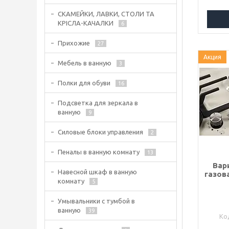
СКАМЕЙКИ, ЛАВКИ, СТОЛИ ТА
КРІСЛА-КАЧАЛКИ
6
Прихожие
27
Акция
Мебель в ванную
3
Полки для обуви
16
Подсветка для зеркала в
ванную
9
Силовые блоки управления
2
Пеналы в ванную комнату
13
Вар
Навесной шкаф в ванную
газов
комнату
5
Умывальники с тумбой в
ванную
39