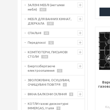
ЗАЛІЗНІ МЕБЛІ (металеві
меблі)
431
МЕБЛІ ДЛЯ ВАННИХ КІМНАТ,
ДЗЕРКАЛА
197
СПАЛЬНІ
49
Передпокої
52
КОМП'ЮТЕРНІ, ПИСЬМОВІ
СТОЛИ
104
Енергозберігаюче
електроопалення
12
ЗВОЛОЖУВАЧІ, ОСУШУВАЧІ,
Вар
ОЧИЩУВАЧІ ПОВІТРЯ
2
газов
ВІКНА БАЛКОНИ СКЛІННЯ
8
КОТЛИ газові двоконтурні
IMMERGAS, Італія
9