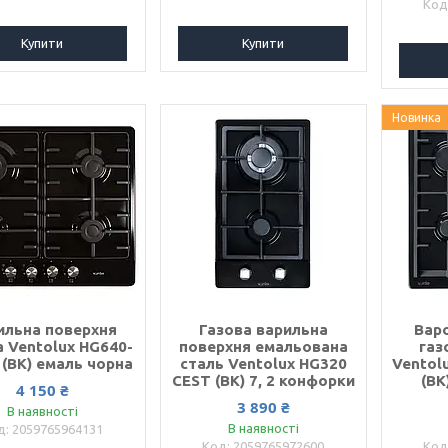
Купити
Купити
Новинка
ильна поверхня
Газова варильна
Вар
а Ventolux HG640-
поверхня емальована
газ
 (BK) емаль чорна
сталь Ventolux HG320
Ventol
CEST (BK) 7, 2 конфорки
(BK
4 150 ₴
3 890 ₴
В наявності
В наявності
2059765964131
2059765972600